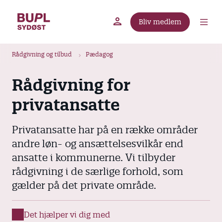
G
å
Bliv medlem
t
BUPL.dk
A-kassen
Lokal fagforening
i
B
l
Rådgivning og tilbud
Pædagog
r
h
ø
o
Rådgivning for
v
d
privatansatte
e
k
d
r
i
Privatansatte har på en række områder
u
n
andre løn- og ansættelsesvilkår end
m
d
ansatte i kommunerne. Vi tilbyder
m
h
rådgivning i de særlige forhold, som
o
e
gælder på det private område.
l
d
Det hjælper vi dig med