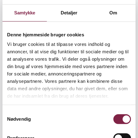
Pædagogiske forhold.
Samtykke
Detaljer
Om
Særlige private overenskomster
Det private område er omfattet af overenskomster,
Denne hjemmeside bruger cookies
som gælder særligt for private daginstitutioner og
Vi bruger cookies til at tilpasse vores indhold og
skoler. Det kan blandt andet have betydning for din
annoncer, til at vise dig funktioner til sociale medier og til
løn. Vi rådgiver dig i, hvad det betyder for dig at
at analysere vores trafik. Vi deler også oplysninger om
blive ansat privat.
din brug af vores hjemmeside med vores partnere inden
Hvis din arbejdsplads ikke har
for sociale medier, annonceringspartnere og
analysepartnere. Vores partnere kan kombinere disse
overenskomst
data med andre oplysninger, du har givet dem, eller som
de har indsamlet fra din brug af deres tjenester.
En række daginstitutioner og skoler har ikke indgået
overenskomst med BUPL. Det betyder, at der er en
række forhold, man skal være opmærksom på ved
S
ansættelsen. Vi anbefaler, at du kontakter os og får
Nødvendig
a
vejledning inden ansættelseskontrakten
m
underskrives.
t
Præferencer