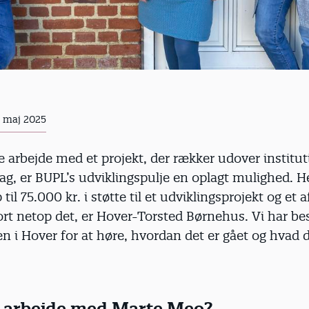
. maj 2025
e arbejde med et projekt, der rækker udover institu
ag, er BUPL’s udviklingspulje en oplagt mulighed. H
il 75.000 kr. i støtte til et udviklingsprojekt og et a
rt netop det, er Hover-Torsted Børnehus. Vi har be
en i Hover for at høre, hvordan det er gået og hvad d
 arbejde med Marte Meo?