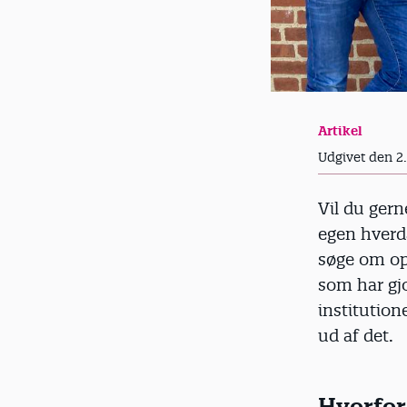
Artikel
Udgivet den 2
Vil du gern
egen hverd
søge om op t
som har gjo
institution
ud af det.
Hvorfor