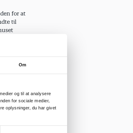
den for at
dte til
huset
r kunne
sitioner, de
Om
det generelt
 medier og til at analysere
t se
nden for sociale medier,
e oplysninger, du har givet
 projekt,”