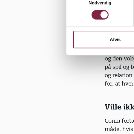
Nødvendig
a
m
Projektet h
t
Meo er et s
y
er blevet be
k
k
Afvis
Det er ikke
e
børnene. Et
v
og den voks
a
på spil og
l
og relation
g
for, at hver
Ville i
Conni fort
måde, hvis 