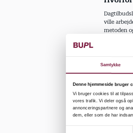
Dagtilbudsl
ville arbej
metoden og
skulle hav
hjælpe med 
oplevede i 
Samtykke
Har give
Denne hjemmeside bruger c
Da vi spørg
Vi bruger cookies til at tilpas
positivt. D
vores trafik. Vi deler også 
udfordringe
annonceringspartnere og anal
dem, eller som de har indsaml
”Det har vær
S
udtaler en