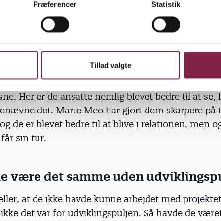
Præferencer
Statistik
ar styrket fagligheden i institutionen, fortæller Con
tøtteværktøj til pædagogikken, der har betydet, at d
dre til at se, hvad der virker.
Tillad valgte
 kun personalet, som har fået gavn af projektet, me
 sted hvor det kommer til udtryk er i relationen m
ne. Her er de ansatte nemlig blevet bedre til at se, 
 benævne det. Marte Meo har gjort dem skarpere på t
 og de er blevet bedre til at blive i relationen, men o
 får sin tur.
kke være det samme uden udviklingsp
æller, at de ikke havde kunne arbejdet med projekt
ikke det var for udviklingspuljen. Så havde de været 