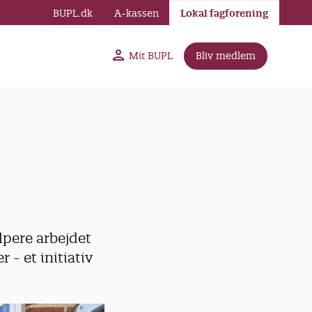
BUPL.dk
A-kassen
Lokal fagforening
Mit BUPL
Bliv medlem
pere arbejdet
- et initiativ