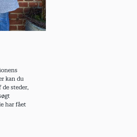
tionens
er kan du
f de steder,
søgt
e har fået