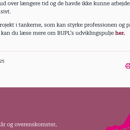
 ud over længere tid og de havde ikke kunne arbejd
nsivt.
projekt i tankerne, som kan styrke professionen og
å kan du læse mere om BUPL’s udviklingspulje
her.
025
Ope
kår og overenskomster,