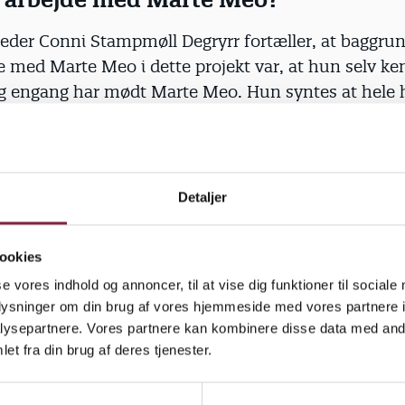
eder Conni Stampmøll Degryrr fortæller, at baggrun
de med Marte Meo i dette projekt var, at hun selv ken
 engang har mødt Marte Meo. Hun syntes at hele 
e glæde af metoden, ikke mindst som et værktøj de
at håndtere det stigende antal af børn i udsatte po
institutionen.
Detaljer
t de ansatte et fælles sprog
ookies
er ind til, hvordan projektet er blevet taget imod er 
se vores indhold og annoncer, til at vise dig funktioner til sociale
e ansatte påpeger bl.a. at det har givet en ny måde a
oplysninger om din brug af vores hjemmeside med vores partnere i
r på og et fælles sprog.
ysepartnere. Vores partnere kan kombinere disse data med andr
et fra din brug af deres tjenester.
et rigtig godt for huset, at vi har haft det her fælles
 af pædagogerne.