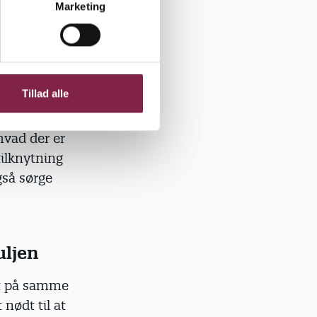
Marketing
ni. Marte
e ansatte
Tillad alle
n også
ellem barnet
hvad der er
ilknytning
gså sørge
uljen
et på samme
nødt til at