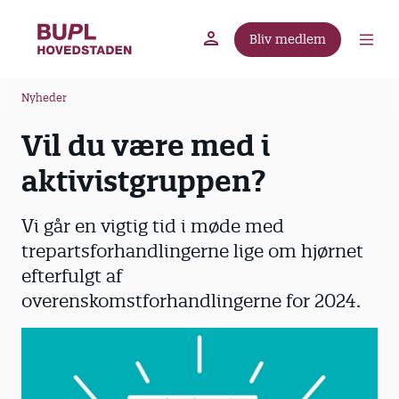
G
å
Bliv medlem
t
BUPL.dk
A-kassen
Lokal fagforening
i
B
l
Nyheder
r
h
Vil du være med i
ø
o
v
d
aktivistgruppen?
e
k
d
r
Vi går en vigtig tid i møde med
i
u
n
trepartsforhandlingerne lige om hjørnet
m
d
efterfulgt af
m
h
overenskomstforhandlingerne for 2024.
o
e
l
d