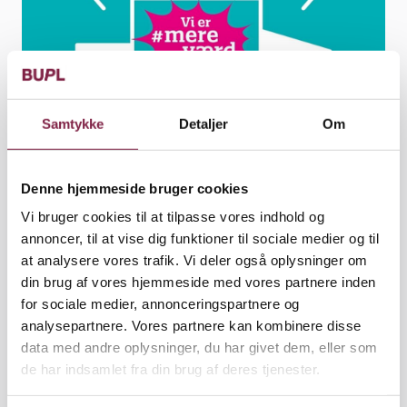
Samtykke
Detaljer
Om
Denne hjemmeside bruger cookies
Vi bruger cookies til at tilpasse vores indhold og
Aktivistgruppen er vigtige medspillere for BUPL
annoncer, til at vise dig funktioner til sociale medier og til
Hovedstaden.
at analysere vores trafik. Vi deler også oplysninger om
din brug af vores hjemmeside med vores partnere inden
Artikel
for sociale medier, annonceringspartnere og
Udgivet den 25. august 2023
analysepartnere. Vores partnere kan kombinere disse
data med andre oplysninger, du har givet dem, eller som
BUPL Hovedstaden organiserer en aktivistgruppen,
de har indsamlet fra din brug af deres tjenester.
for de medlemmer der gerne vil deltage aktivt i
lønkampen. Det er vigtigt at både medlemmer og