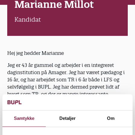
Marianne Millot
Kandidat
Hej jeg hedder Marianne
Jeg er 43 år gammel og arbejder i en integreret
daginstitution på Amager. Jeg har været pædagog i
16 år, og har arbejdet som TR i 6 år både i LFS og
selvfølgelig i BUPL. Jeg har dermed prøvet lidt af
hvert som TR, og der er mange interessante
elementer i FTR-arbejdet, som jeg er blevet
opmærksom på og gerne vil udforske mere samt
blive endnu skarpere på.
Samtykke
Detaljer
Om
Lønforhandling, altså lokalt, er en interessant og