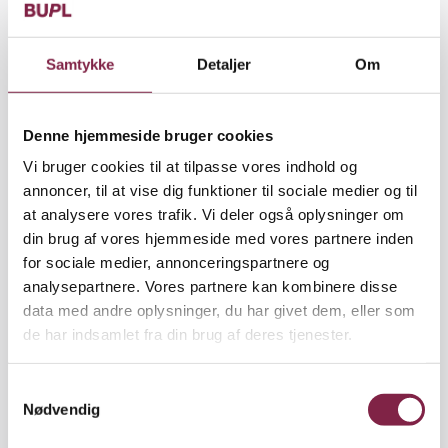
Samtykke
Detaljer
Om
Denne hjemmeside bruger cookies
Vi bruger cookies til at tilpasse vores indhold og
annoncer, til at vise dig funktioner til sociale medier og til
at analysere vores trafik. Vi deler også oplysninger om
din brug af vores hjemmeside med vores partnere inden
for sociale medier, annonceringspartnere og
analysepartnere. Vores partnere kan kombinere disse
data med andre oplysninger, du har givet dem, eller som
de har indsamlet fra din brug af deres tjenester.
Artikel
Udgivet den 15. august
Opdateret den 16. september
S
2022
2022
Nødvendig
a
m
Her kan du se hele høringssvaret: