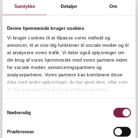
Samtykke
Detaljer
Om
Denne hjemmeside bruger cookies
Vi bruger cookies til at tilpasse vores indhold og
Artikel
annoncer, til at vise dig funktioner til sociale medier og til
Udgivet den 4. august 2023
at analysere vores trafik. Vi deler også oplysninger om
din brug af vores hjemmeside med vores partnere inden
Optakten til overenskomstforhandlingerne er i
for sociale medier, annonceringspartnere og
gang. Men hvad indebærer det?
analysepartnere. Vores partnere kan kombinere disse
BUPL Hovedstaden kommer derfor ud til jer i
data med andre oplysninger, du har givet dem, eller som
institutionerne, for at informere om OK24. Slå jer
de har indsamlet fra din brug af deres tjenester.
eventuelt sammen med naboinstitutionen, og
kontakt os for et oplæg.
S
Nødvendig
a
For booking kan I skrive til:
hovedstaden@bupl.dk
m
Har du generelle spørgsmål til OK24, kan der rettes
t
Præferencer
henvendelse til formand, Henriette Brockdorff:
y