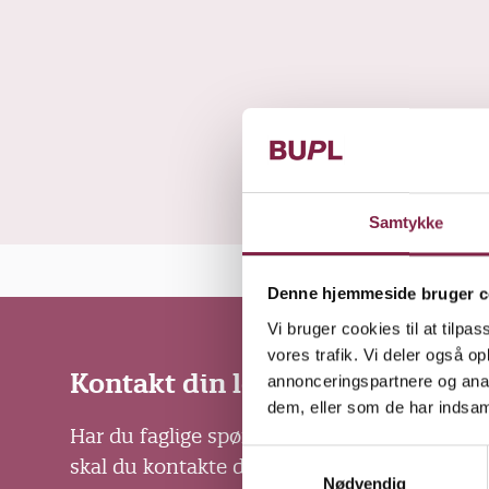
d
Samtykke
Denne hjemmeside bruger c
Vi bruger cookies til at tilpas
vores trafik. Vi deler også 
Kontakt din lokale fagforening
annonceringspartnere og anal
dem, eller som de har indsaml
Har du faglige spørgsmål om løn, arbejdsvil
S
skal du kontakte din lokale fagforening.
Nødvendig
a