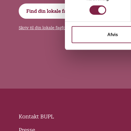
m
Find din lokale fagforening
t
y
k
Skriv til din lokale fagforening i Mit BUPL
k
Afvis
e
v
a
l
g
Kontakt BUPL
Presse