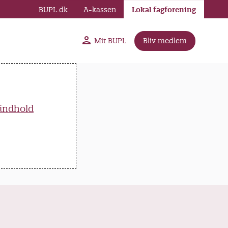
BUPL.dk
A-kassen
Lokal fagforening
Mit BUPL
Bliv medlem
-indhold