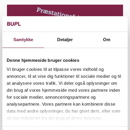
Samtykke
Detaljer
Om
Denne hjemmeside bruger cookies
Vi bruger cookies til at tilpasse vores indhold og
annoncer, til at vise dig funktioner til sociale medier og til
at analysere vores trafik. Vi deler også oplysninger om
din brug af vores hjemmeside med vores partnere inden
for sociale medier, annonceringspartnere og
Artikel
analysepartnere. Vores partnere kan kombinere disse
Udgivet den 25. januar 2024
data med andre oplysninger, du har givet dem, eller som
de har indsamlet fra din brug af deres tjenester.
Denne aften præsenterer Lea Ringskou og Noomi
Mathiesen deres foreløbige analyser fra