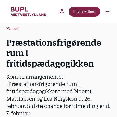
G
å
Bliv medlem
t
BUPL.dk
A-kassen
Lokal fagforening
i
B
l
Nyheder
r
h
Præstationsfrigørende
ø
o
v
d
rum i
e
k
d
fritidspædagogikken
r
i
u
n
Kom til arrangementet
m
d
"Præstationsfrigørende rum i
m
h
fritidspædagogikken" med Noomi
o
e
l
Matthiesen og Lea Ringskou d. 26.
d
februar. Sidste chance for tilmelding er d.
7. februar.