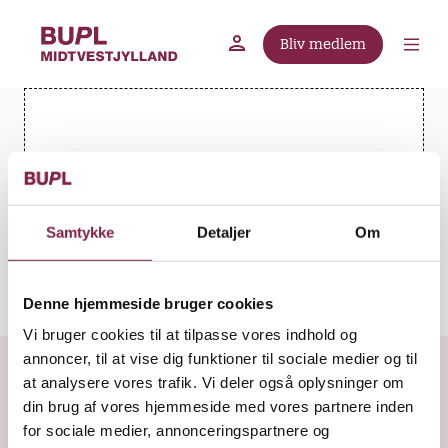
G
å
Bliv medlem
t
BUPL.dk
A-kassen
Lokal fagforening
i
l
h
o
Du skal acceptere marketing-cookies for at
v
se dette Video-indhold
e
Tryk HER for at vælge cookie indstillinger
d
Samtykke
Detaljer
Om
i
n
d
Denne hjemmeside bruger cookies
h
Vi bruger cookies til at tilpasse vores indhold og
o
annoncer, til at vise dig funktioner til sociale medier og til
Fandt du, hvad du søgte?
l
at analysere vores trafik. Vi deler også oplysninger om
d
din brug af vores hjemmeside med vores partnere inden
for sociale medier, annonceringspartnere og
J
N