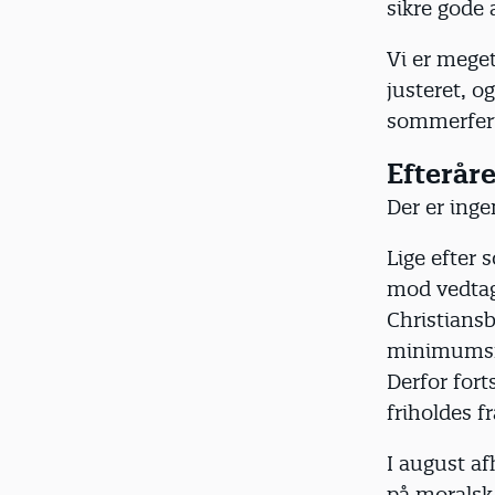
sikre gode
Vi er meget
justeret, o
sommerfer
Efteråre
Der er ingen
Lige efter 
mod vedtage
Christiansb
minimumsnor
Derfor fort
friholdes f
I august af
på moralsk 