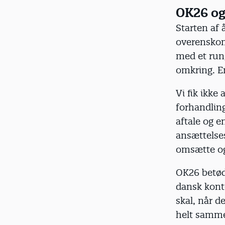
OK26 o
Starten af 
overenskom
med et rung
omkring. En
Vi fik ikke
forhandling
aftale og 
ansættelses
omsætte og
OK26 betød
dansk konte
skal, når d
helt samme 