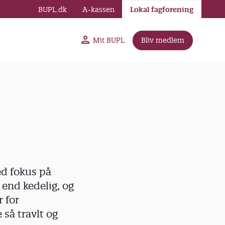
BUPL.dk
A-kassen
Lokal fagforening
Mit BUPL
Bliv medlem
ed fokus på
 end kedelig, og
 for
så travlt og