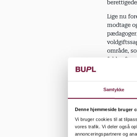
berettigede
Lige nu for
modtage og
pædagoger, 
voldgiftssag
område, so
fylde efte
Ny reger
pædago
Samtykke
Foråret bød
børnene, p
forrest.
Denne hjemmeside bruger c
Vi bruger cookies til at tilpas
Målet er bl
vores trafik. Vi deler også 
voksenordni
annonceringspartnere og anal