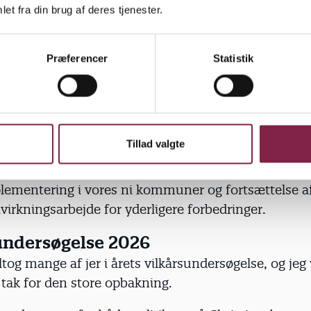
mmer.
et fra din brug af deres tjenester.
 i tvivl om, at det blandt andet skyldes jeres vedhol
Præferencer
Statistik
 de mange stemmer fra praksis, som igen og igen ha
ilkårene og børnenes hverdag. Det og vores politiske
sarbejde i BUPL Midtsjælland har været med til at s
opmærksomhed, vi ser nu.
Tillad valgte
jællands opgave bliver sammen med resten af BUP
t at holde politikerne fast på deres løfter, sikre den
lementering i vores ni kommuner og fortsættelse a
åvirkningsarbejde for yderligere forbedringer.
undersøgelse 2026
eltog mange af jer i årets vilkårsundersøgelse, og jeg 
 tak for den store opbakning.