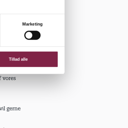
dende
Marketing
r sat fokus
kabe den
Tillad alle
L-
 bedst
f vores
vil gerne