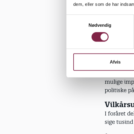
fysiske ra
dem, eller som de har indsaml
Jeg er ikke
S
Nødvendig
a
indsats og
m
på faget, v
t
påvirkning
y
politiske 
k
k
Afvis
BUPL Midts
e
fællesskabe
v
mulige imp
a
politiske p
l
g
Vilkårs
I foråret d
sige tusind