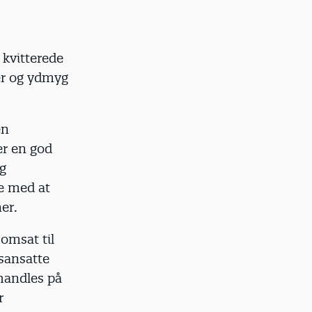
kvitterede
ver og ydmyg
en
er en god
og
re med at
er.
omsat til
dsansatte
ehandles på
r