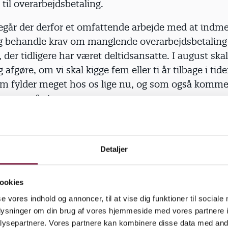
 til overarbejdsbetaling.
egår der derfor et omfattende arbejde med at indme
 behandle krav om manglende overarbejdsbetaling 
der tidligere har været deltidsansatte. I august ska
 afgøre, om vi skal kigge fem eller ti år tilbage i tide
m fylder meget hos os lige nu, og som også kommer 
r sommerferien.
ing vil forbedre vilkårene for børn o
ger
Detaljer
 også på en ny regering. I det nye regeringsgrundlag
ædagogerne, skolerne, dagtilbuddene og fritidsområ
ookies
se vores indhold og annoncer, til at vise dig funktioner til sociale
andt andet bedre normeringer i dagtilbud, flere midle
oplysninger om din brug af vores hjemmeside med vores partnere i
nger i skolen, styrkede fritidstilbud og investeringe
ysepartnere. Vores partnere kan kombinere disse data med andr