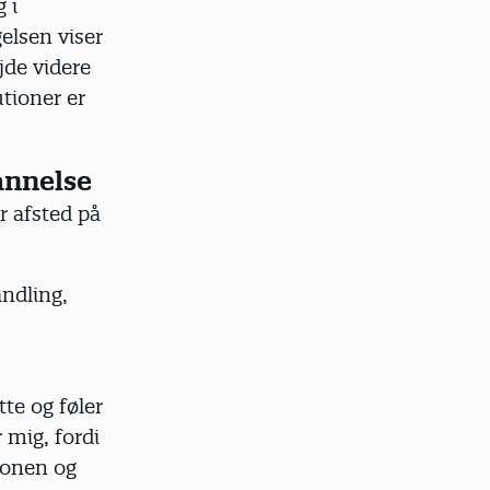
 i
elsen viser
jde videre
utioner er
annelse
r afsted på
ndling,
tte og føler
 mig, fordi
sionen og