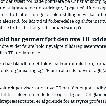
gør det svært for både politikere på Christiansborg og
 at ignorere de udfordringer, I peger på. Undersøg
t der fortsat er mange problemstillinger, vi skal arbe
lenetid, for lidt tid til forberedelse og slidte instit
af de forhold, I har gjort opmærksom på.
hold har gennemført den nye TR-udd
endte vi det første hold nyvalgte tillidsrepræsentante
lles TR-uddannelse.
n har blandt andet fokus på kommunikation, forha
etik, organisering og TR'ens rolle i det større faglige
valueringer viser, at de nye TR har fået et godt udby
stet til dialogen med ledelse og kollegaer. Det glæder
idsrepræsentanter er afgørende for at styrke profes