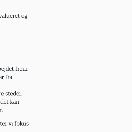
valueret og
bejdet frem
r fra
e steder.
ådet kan
r.
ter vi fokus