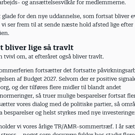
 arbejds- og ansættelsesvilkår for medlemmerne.
 glade for den nye uddannelse, som fortsat bliver e
g vi ser frem til at sende næste hold afsted lige efter
ien.
t bliver lige så travlt
 tvivl om, at efteråret også bliver travlt.
sommerferien fortsætter det fortsatte påvirkningsar
lsen af Budget 2027. Selvom der er positive signale
org, og der tilføres flere midler til blandt andet
meringer, så truer mulige besparelser fortsat fler
sætter vores dialog med de politiske partier, så omr
ra besparelser og helst styrkes med nye investeringe
holder vi vores årlige TR/AMR-sommertræf. I år sæt
stress – noget som desværre fylder hos stadig flere