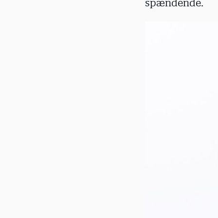
spændende.
d