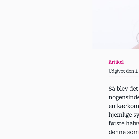
Artikel
Udgivet den 1.
Så blev de
nogensinde i
en kærkomm
hjemlige sy
første halv
denne som