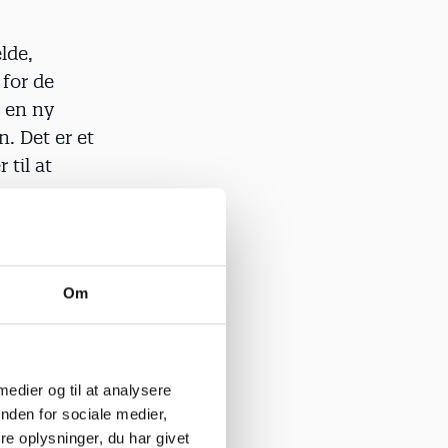
lde,
for de
l en ny
n. Det er et
til at
g
Om
 står
det helt
 medier og til at analysere
r til to-
nden for sociale medier,
r i bedre
e oplysninger, du har givet