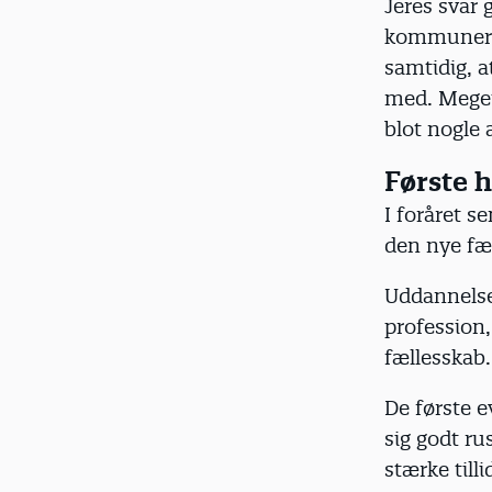
Jeres svar 
kommunerne
samtidig, a
med. Meget a
blot nogle 
Første 
I foråret s
den nye fæ
Uddannelse
profession, 
fællesskab.
De første e
sig godt ru
stærke till