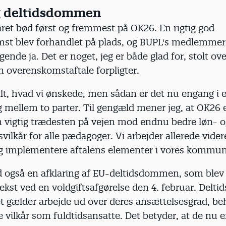
g deltidsdommen
året bød først og fremmest på OK26. En rigtig god
st blev forhandlet på plads, og BUPL's medlemmer 
ende ja. Det er noget, jeg er både glad for, stolt o
 overenskomstaftale forpligter.
 alt, hvad vi ønskede, men sådan er det nu engang i 
 mellem to parter. Til gengæld mener jeg, at OK26 
en vigtig trædesten på vejen mod endnu bedre løn- 
vilkår for alle pædagoger. Vi arbejder allerede vide
 implementere aftalens elementer i vores kommun
 også en afklaring af EU-deltidsdommen, som blev 
kst ved en voldgiftsafgørelse den 4. februar. Delti
et gælder arbejde ud over deres ansættelsesgrad, b
vilkår som fuldtidsansatte. Det betyder, at de nu e