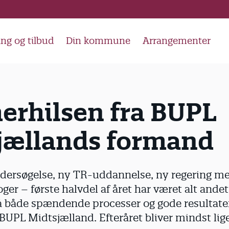
ng og tilbud
Din kommune
Arrangementer
rhilsen fra BUPL
jællands formand
ndersøgelse, ny TR-uddannelse, ny regering m
er – første halvdel af året har været alt andet
å både spændende processer og gode resultater
UPL Midtsjælland. Efteråret bliver mindst lige 