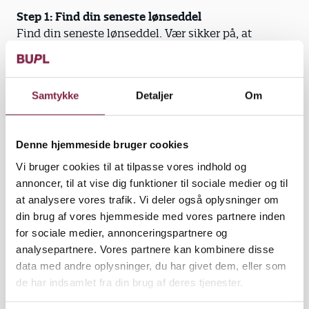
Step 1: Find din seneste lønseddel
Find din seneste lønseddel. Vær sikker på, at
samtlige informationer er med. Scan den.
Step 2: Beskriv kort problemet
Hvis der er noget på din lønseddel, som du er i tvivl
Samtykke
Detaljer
Om
om, så beskriv det kort i en mail til os.
Step 3: Send din lønseddel til os
Denne hjemmeside bruger cookies
Send via MitBUPL din lønseddel, dit
Vi bruger cookies til at tilpasse vores indhold og
telefonnummer og mailadresse.
annoncer, til at vise dig funktioner til sociale medier og til
Vi kontakter dig
at analysere vores trafik. Vi deler også oplysninger om
Når vi har behandlet dine oplysninger, kontakter vi
din brug af vores hjemmeside med vores partnere inden
dig. Vi tager forbehold for, at der i perioder kan
for sociale medier, annonceringspartnere og
være særligt travlt.
analysepartnere. Vores partnere kan kombinere disse
data med andre oplysninger, du har givet dem, eller som
Beregn selv din løn
de har indsamlet fra din brug af deres tjenester.
Du kan selv regne ud, hvad får du i løn, hvis du fx