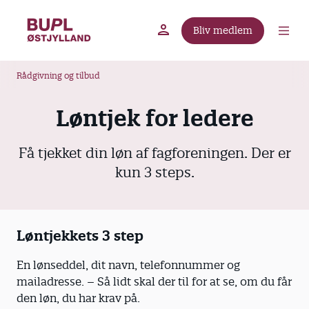
G
å
Bliv medlem
t
BUPL.dk
A-kassen
Lokal fagforening
i
B
l
Rådgivning og tilbud
r
h
ø
o
Løntjek for ledere
v
d
e
k
Få tjekket din løn af fagforeningen. Der er
d
r
kun 3 steps.
i
u
n
m
d
m
h
Løntjekkets 3 step
o
e
l
En lønseddel, dit navn, telefonnummer og
d
mailadresse. – Så lidt skal der til for at se, om du får
den løn, du har krav på.