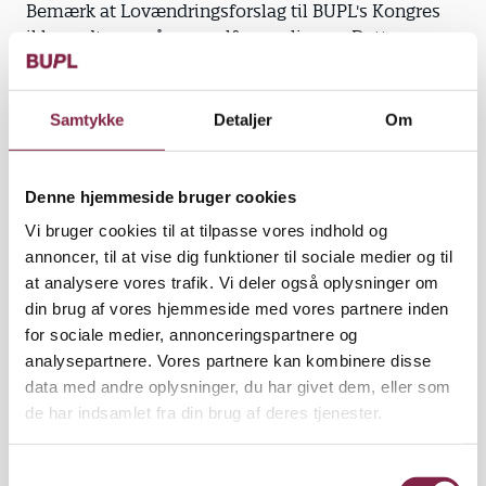
Bemærk at Lovændringsforslag til BUPL's Kongres
ikke vedtages på generalforsamlingen. Dette gøres
på selve kongressen, der er forbeholdt de
kongresdelegerede. På generalforsamlingen vil
formand Ivan Holck Jensen derimod fremhæve de
Samtykke
Detaljer
Om
vigtigste lovændringsforslag, hvor du som medlem
får mulighed for at spørge ind til forslagene.
Denne hjemmeside bruger cookies
Faglighed og trivsel 2025-2026
Vi bruger cookies til at tilpasse vores indhold og
annoncer, til at vise dig funktioner til sociale medier og til
at analysere vores trafik. Vi deler også oplysninger om
Kongresforslag
din brug af vores hjemmeside med vores partnere inden
for sociale medier, annonceringspartnere og
Kongresforslag Økonomiske målsætninger
analysepartnere. Vores partnere kan kombinere disse
og fokusområder 2025-2026
data med andre oplysninger, du har givet dem, eller som
Kongresforslag Til kamp for pædagogikken
de har indsamlet fra din brug af deres tjenester.
Kongresforslag Styrkelse af det
lederpolitiske arbejde inkl.
S