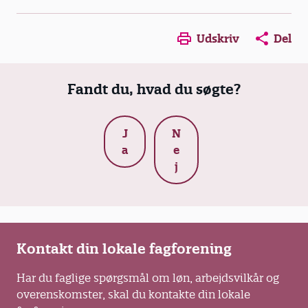
Opens in a new window
Opens in a new win
Opens in a
Udskriv
Del
Fandt du, hvad du søgte?
J
N
a
e
j
Kontakt din lokale fagforening
Har du faglige spørgsmål om løn, arbejdsvilkår og
overenskomster, skal du kontakte din lokale