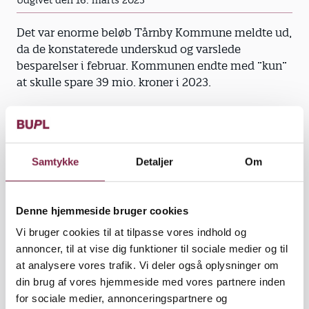
Udgivet den 16. marts 2023
Det var enorme beløb Tårnby Kommune meldte ud,
da de konstaterede underskud og varslede
besparelser i februar. Kommunen endte med ”kun”
at skulle spare 39 mio. kroner i 2023.
Følgende besparelser kan påvirke
dig som pædagog i Tårnby
Samtykke
Detaljer
Om
Kommune:
En reduktion på 2 mio. kroner i
Denne hjemmeside bruger cookies
normeringen for dagtilbud
Vi bruger cookies til at tilpasse vores indhold og
annoncer, til at vise dig funktioner til sociale medier og til
Besparelser i puljer for legeplads og
at analysere vores trafik. Vi deler også oplysninger om
forbedringer
din brug af vores hjemmeside med vores partnere inden
for sociale medier, annonceringspartnere og
Legepladspulje for skole, SFO og klub