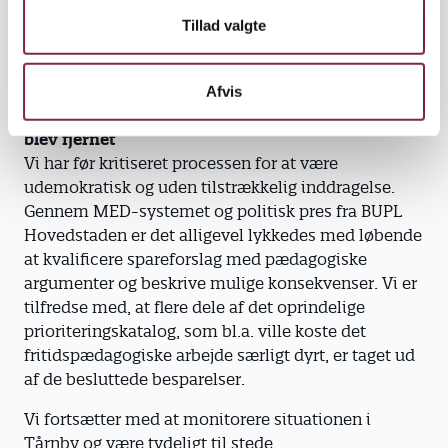
fremlægge vores medlemmers sag. Til mødet
Tillad valgte
deltager Jan Poulsen (faglig sekretær), Klaus
Lynghøft Nielsen (fællestillidsrepræsentant) og Mia
Mone Johansen (analysekonsulent).
Afvis
Pædagogiske argumenter bidrog til at flere forslag
blev fjernet
Vi har før kritiseret processen for at være
udemokratisk og uden tilstrækkelig inddragelse.
Gennem MED-systemet og politisk pres fra BUPL
Hovedstaden er det alligevel lykkedes med løbende
at kvalificere spareforslag med pædagogiske
argumenter og beskrive mulige konsekvenser. Vi er
tilfredse med, at flere dele af det oprindelige
prioriteringskatalog, som bl.a. ville koste det
fritidspædagogiske arbejde særligt dyrt, er taget ud
af de besluttede besparelser.
Vi fortsætter med at monitorere situationen i
Tårnby og være tydeligt til stede.