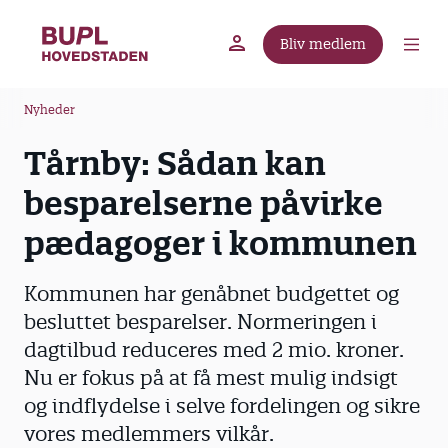
G
å
Bliv medlem
t
BUPL.dk
A-kassen
Lokal fagforening
i
B
l
Nyheder
r
h
Tårnby: Sådan kan
ø
o
v
d
besparelserne påvirke
e
k
d
pædagoger i kommunen
r
i
u
n
Kommunen har genåbnet budgettet og
m
d
besluttet besparelser. Normeringen i
m
h
dagtilbud reduceres med 2 mio. kroner.
o
e
l
Nu er fokus på at få mest mulig indsigt
d
og indflydelse i selve fordelingen og sikre
vores medlemmers vilkår.