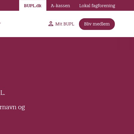
BUPL.dk
A-kassen
Lokal fagforening
r
Mit BUPL
Bliv medlem
L.
ernavn og