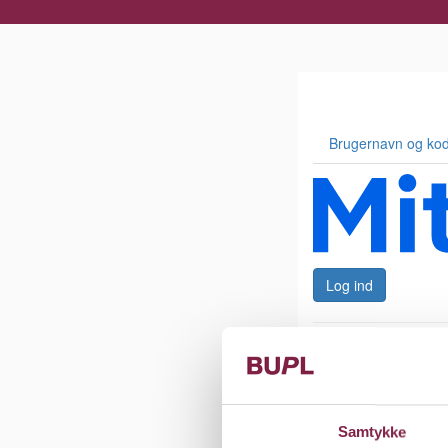
d
Samtykke