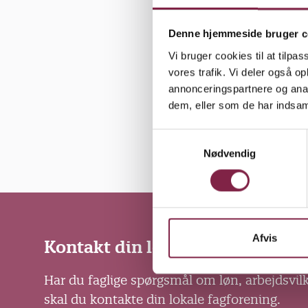
Denne hjemmeside bruger c
Vi bruger cookies til at tilpas
vores trafik. Vi deler også 
annonceringspartnere og anal
dem, eller som de har indsaml
S
Nødvendig
a
m
t
y
k
k
Afvis
Kontakt din lokale fagforening
e
v
Har du faglige spørgsmål om løn, arbejdsvil
a
skal du kontakte din lokale fagforening.
l