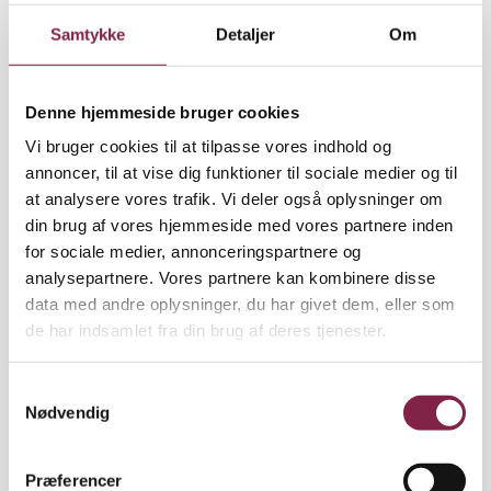
Samtykke
Detaljer
Om
Artikel
08.08.2024
Nyt studie: Dagtilbud med høj faglighed har
fokus på skriftlighed
Denne hjemmeside bruger cookies
Vi bruger cookies til at tilpasse vores indhold og
Ifølge en ny undersøgelse har daginstitutioner med
annoncer, til at vise dig funktioner til sociale medier og til
høj faglig kvalitet ofte stort fokus på skriftlighed.
at analysere vores trafik. Vi deler også oplysninger om
Hvad betyder det for dig som leder?..
din brug af vores hjemmeside med vores partnere inden
for sociale medier, annonceringspartnere og
Artikel
27.06.2024
analysepartnere. Vores partnere kan kombinere disse
Tid til faglighed:
Her er pædagogandelen på
data med andre oplysninger, du har givet dem, eller som
97 procent
de har indsamlet fra din brug af deres tjenester.
Hvis vi vil genskabe den faglige stolthed, må vi
S
insistere på stærk pædagogfaglighed, mener
Nødvendig
a
tillidsrepræsentant Sophie Bisgaard Farganis fra..
m
t
Præferencer
Podcast
20.09.2023