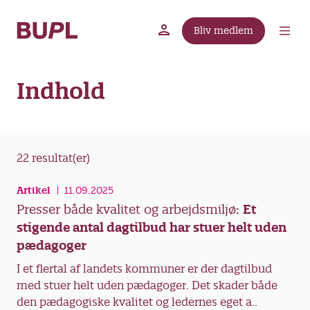
G
å
Bliv medlem
t
BUPL.dk
A-kassen
Lokal fagforening
i
l
Indhold
h
o
v
e
d
22 resultat(er)
i
n
Artikel
11.09.2025
d
Presser både kvalitet og arbejdsmiljø:
Et
h
stigende antal dagtilbud har stuer helt uden
o
pædagoger
l
I et flertal af landets kommuner er der dagtilbud
d
med stuer helt uden pædagoger. Det skader både
den pædagogiske kvalitet og ledernes eget a..