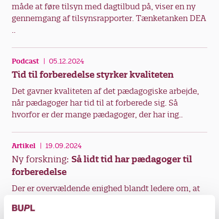
måde at føre tilsyn med dagtilbud på, viser en ny
gennemgang af tilsynsrapporter. Tænketanken DEA
..
Podcast
05.12.2024
Tid til forberedelse styrker kvaliteten
Det gavner kvaliteten af det pædagogiske arbejde,
når pædagoger har tid til at forberede sig. Så
hvorfor er der mange pædagoger, der har ing..
Artikel
19.09.2024
Ny forskning:
Så lidt tid har pædagoger til
forberedelse
Der er overvældende enighed blandt ledere om, at
forberedelsestid til pædagoger styrker kvaliteten.
Men foruroligende mange pædagoger har næ..